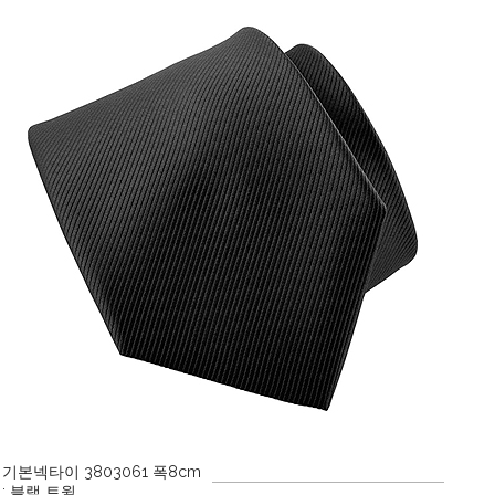
기본넥타이 3803061 폭8cm
: 블랙 트윌