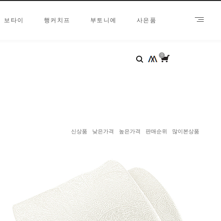
보타이
행커치프
부토니에
사은품
0
신상품
낮은가격
높은가격
판매순위
많이본상품