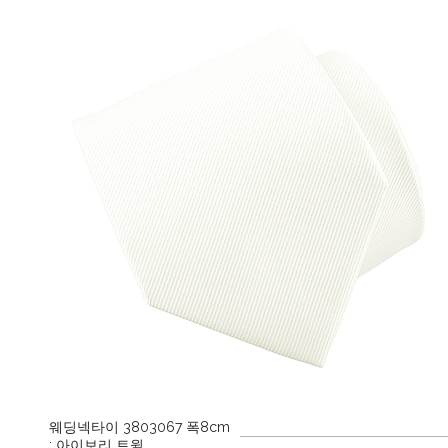
웨딩넥타이 3803067 폭8cm
: 아이보리 트윌