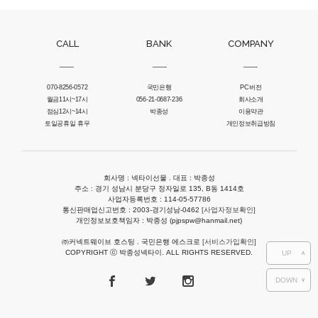
CALL
BANK
COMPANY
070-8256-0572
국민은행
PC버전
월금11시~17시
056-21-0687-236
회사소개
점심12시~14시
박종성
이용약관
토일공휴일 휴무
개인정보취급방침
회사명 : 넥타이선물 . 대표 : 박종성
주소 : 경기 성남시 분당구 정자일로 135, B동 1414호
사업자등록번호 : 114-05-57786
통신판매업신고번호 : 2003-경기성남-0462
[사업자정보확인]
개인정보보호책임자 : 박종성 (pjpspw@hanmail.net)
㈜커넥트웨이브 호스팅 . 국민은행 에스크로
[서비스가입확인]
COPYRIGHT ⓒ 박종성넥타이. ALL RIGHTS RESERVED.
UP
∧
DOWN
∨