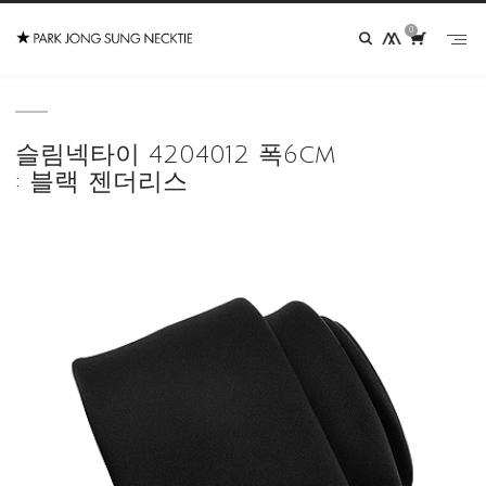
0
슬림넥타이 4204012 폭6cm
: 블랙 젠더리스