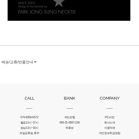
배송/교환/반품안내
CALL
BANK
COMPANY
070-8256-0572
국민은행
PC버전
월금11시~17시
056-21-0687-236
회사소개
점심12시~14시
박종성
이용약관
토일공휴일 휴무
개인정보취급방침