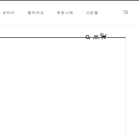
보타이
행커치프
부토니에
사은품
0