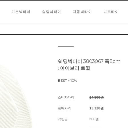
기본넥타이
슬림넥타이
자동넥타이
니트타이
웨딩넥타이 3803067 폭8cm
: 아이보리 트윌
BEST + 10%
소비자가격
14,800원
판매가격
13,320
원
적립금
600원